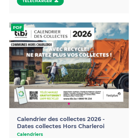
TÉLÉCHARGER
TÉLÉCHARGER
Retrouvez toutes les dates des collectes en porte-à-
PDF
porte pour l'année 2026.
Calendrier des collectes 2026 -
Dates collectes Hors Charleroi
Calendriers