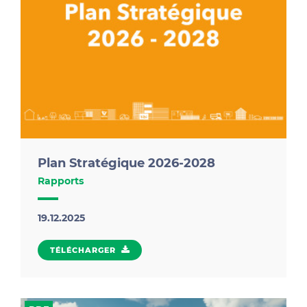
vos restes de pain, légumes, pâtes, riz ou viande en
de délicieux repas conviviaux (quiches, frittatas,
cakes salés...)
.
Plan Stratégique 2026-2028
Rapports
19.12.2025
TÉLÉCHARGER