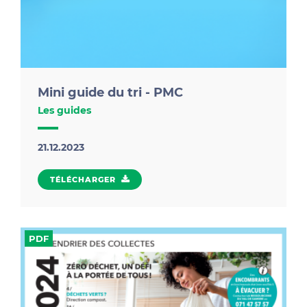
Mini guide du tri - PMC
Les guides
21.12.2023
TÉLÉCHARGER
TÉLÉCHARGER
Évitez les erreurs de tri des PMC grâce au mini
PDF
guide du tri !