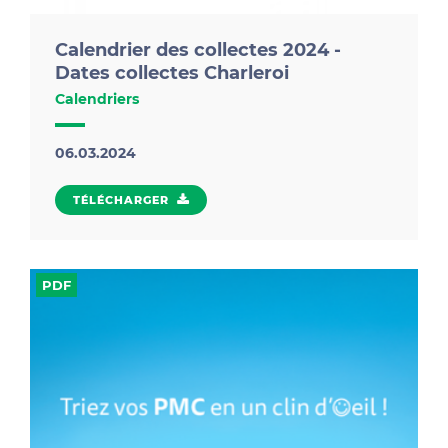
Calendrier des collectes 2024 -
Dates collectes Charleroi
Calendriers
06.03.2024
TÉLÉCHARGER
TÉLÉCHARGER
Retrouvez toutes les dates des collectes en porte-à-
PDF
porte pour l'année 2024, ainsi que de nombreux
conseils Zéro Déchet !