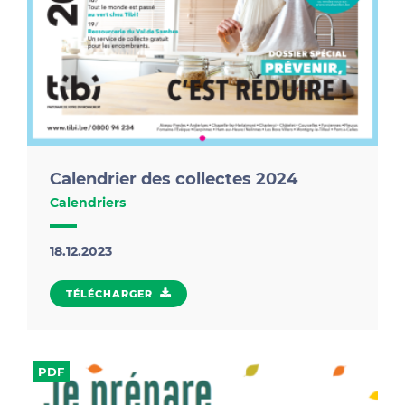
Calendrier des collectes 2024
Calendriers
18.12.2023
TÉLÉCHARGER
TÉLÉCHARGER
Retrouvez toutes les dates des collectes en porte-à-
PDF
porte pour l'année 2024, ainsi que de nombreux